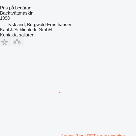
Pris på begäran
Backtvättmaskin
1998
Tyskland, Burgwald-Ernsthausen
Kahl & Schlichterle GmbH
Kontakta säljaren
Krones Zierk PET crate washing